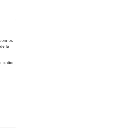
rsonnes
de la
sociation