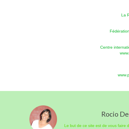
La R
Fédératio
Centre internat
www.
www.p
Rocio De
Le but de ce site est de vous faire