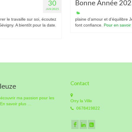
Bonne Année 202
30
JAN 2025
 le travaille sur soi, écoutez
plaine d’amour et d’équilibre 
évigny. A bientôt pour la date.
font confiance.
Pour en savoir
Contact
leuze
 découvrir ma passion pour les
Orry la Ville
En savoir plus …
0678419822