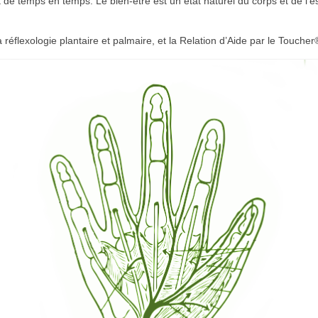
t de temps en temps. Le bien-être est un état naturel du corps et de l’es
réflexologie plantaire et palmaire, et la Relation d’Aide par le Toucher