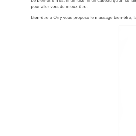
Le bien-être n’est ni un luxe, ni un cadeau qu’on se fai
pour aller vers du mieux-être.
Bien-être à Orry vous propose le massage bien-être, la 