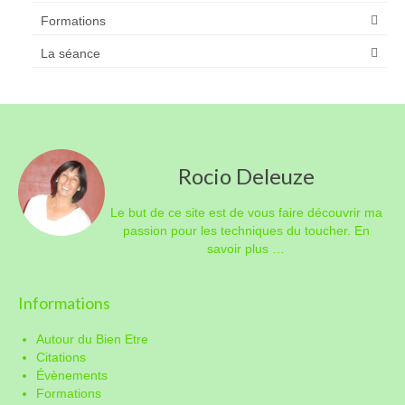
Formations
La séance
Rocio Deleuze
Le but de ce site est de vous faire découvrir ma
passion pour les techniques du toucher.
En
savoir plus …
Informations
Autour du Bien Etre
Citations
Évènements
Formations