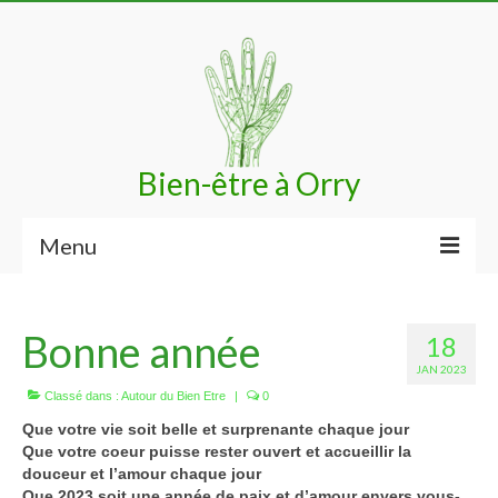
Bien-être à Orry
Menu
Accueil
Bonne année
18
Bénéfices
JAN 2023
Techniques
Classé dans :
Autour du Bien Etre
|
0
Que votre vie soit belle et surprenante chaque jour
Votre praticienne
Que votre coeur puisse rester ouvert et accueillir la
douceur et l’amour chaque jour
Me contacter
Que 2023 soit une année de paix et d’amour envers vous-