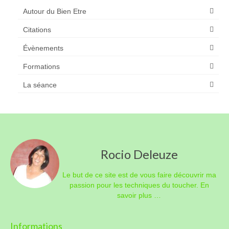
Autour du Bien Etre
Citations
Évènements
Formations
La séance
Rocio Deleuze
Le but de ce site est de vous faire découvrir ma
passion pour les techniques du toucher.
En
savoir plus …
Informations